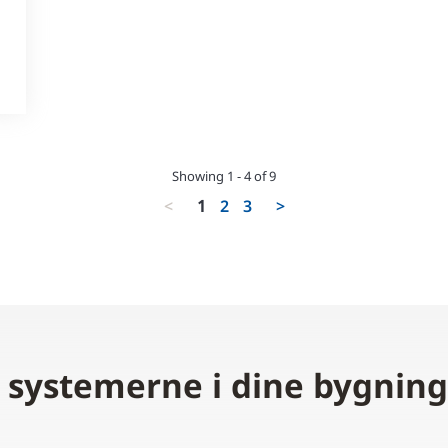
Showing 1 - 4 of 9
<
1
2
3
>
 systemerne i dine bygning