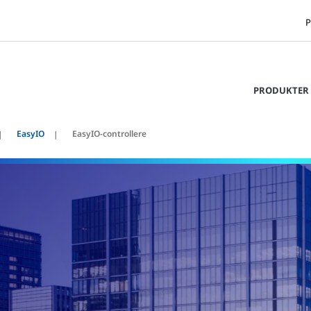
P
PRODUKTER 
EasyIO
EasyIO-controllere