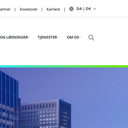
DA | DK
artner
Investorer
Karriere
OG LØSNINGER
TJENESTER
OM OS