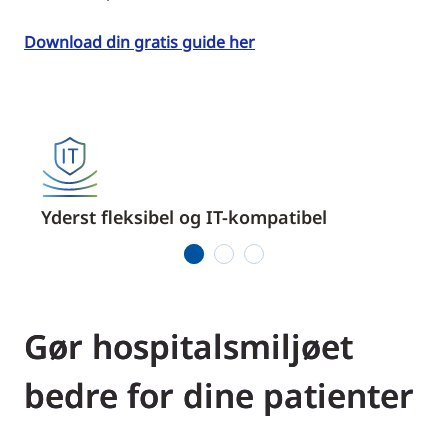
Download din gratis guide her
Yderst fleksibel og IT-kompatibel
Åben
1
2
3
Gør hospitalsmiljøet
bedre for dine patienter