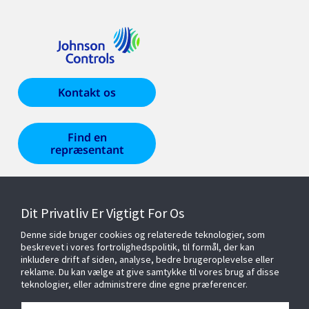
Kontakt os
Find en
repræsentant
Produkter og løsninger
Dit Privatliv Er Vigtigt For Os
Denne side bruger cookies og relaterede teknologier, som
Tjenester
beskrevet i vores fortrolighedspolitik, til formål, der kan
inkludere drift af siden, analyse, bedre brugeroplevelse eller
reklame. Du kan vælge at give samtykke til vores brug af disse
teknologier, eller administrere dine egne præferencer.
Cyber Solutions