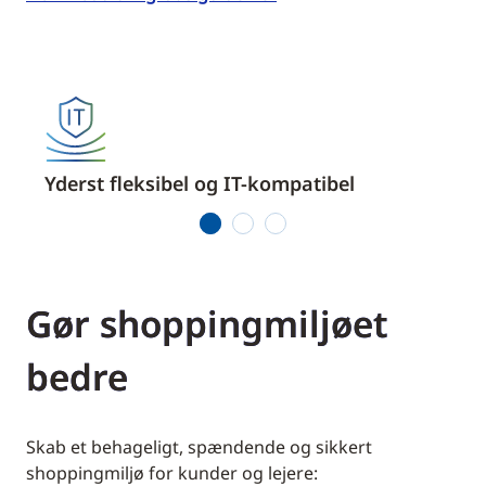
Yderst fleksibel og IT-kompatibel
Åben
1
2
3
Gør shoppingmiljøet
bedre
Skab et behageligt, spændende og sikkert
shoppingmiljø for kunder og lejere: