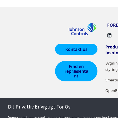
FORB
Produ
Kontakt os
løsni
Bygnin
Find en
styring
repræsenta
nt
Smarte
OpenB
EasyIO
Dit Privatliv Er Vigtigt For Os
Facilit
Denne side bruger cookies og relaterede teknologier, som beskrevet i v