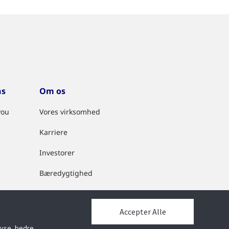
ns
Om os
you
Vores virksomhed
Karriere
Investorer
Bæredygtighed
Kontakt os
Accepter Alle
Lokationer
alyse, bedre