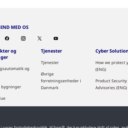
IND MED OS
kter og
Tjenester
Cyber Solutio
nger
Tjenester
How we protect 
gsautomatik og
(ENG)
Øvrige
forretningsenheder i
Product Security
 bygninger
Danmark
Advisories (ENG)
lue
et Explorer
ores fortrolighedspolitik, til formål, der kan inkludere drift af siden, an