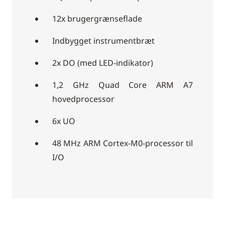
12x brugergrænseflade
Indbygget instrumentbræt
2x DO (med LED-indikator)
1,2 GHz Quad Core ARM A7
hovedprocessor
6x UO
48 MHz ARM Cortex-M0-processor til
I/O