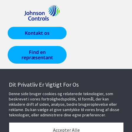
Kontakt os
Find en
repræsentant
Produkter og løsninger
Dit Privatliv Er Vigtigt For Os
Denne side bruger cookies og relaterede teknologier, som
Tjenester
beskrevet i vores fortrolighedspolitik, til formål, der kan
inkludere drift af siden, analyse, bedre brugeroplevelse eller
reklame. Du kan vælge at give samtykke til vores brug af disse
teknologier, eller administrere dine egne præferencer.
Cyber Solutions
Accepter Alle