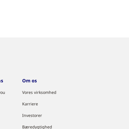
ns
Om os
you
Vores virksomhed
Karriere
Investorer
Bæredygtighed