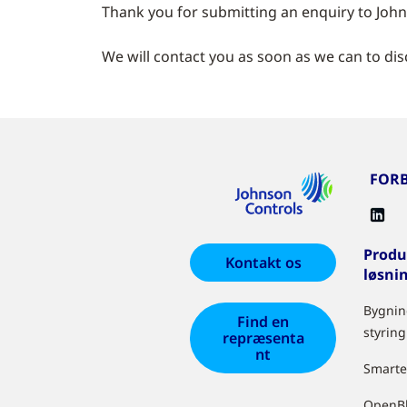
Thank you for submitting an enquiry to John
We will contact you as soon as we can to di
FORB
Produ
Kontakt os
løsni
Bygnin
Find en
styring
repræsenta
nt
Smarte
OpenB