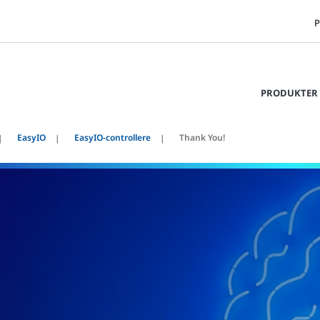
P
PRODUKTER 
EasyIO
EasyIO-controllere
Thank You!