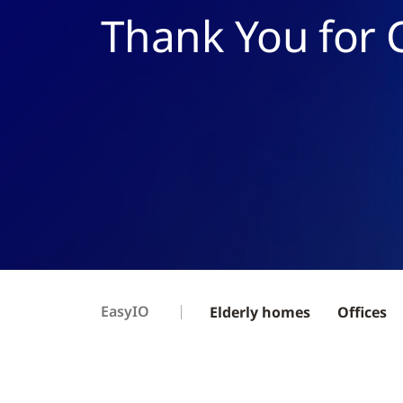
Thank You for 
EasyIO
Elderly homes
Offices