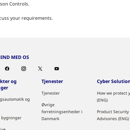
son Controls.
scuss your requirements.
IND MED OS
kter og
Tjenester
Cyber Solutio
nger
Tjenester
How we protect 
gsautomatik og
(ENG)
Øvrige
forretningsenheder i
Product Security
 bygninger
Danmark
Advisories (ENG)
lue